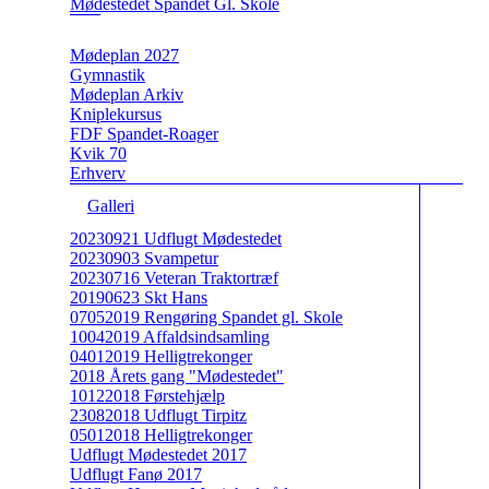
Mødestedet Spandet Gl. Skole
Mødeplan 2027
Gymnastik
Mødeplan Arkiv
Kniplekursus
FDF Spandet-Roager
Kvik 70
Erhverv
Galleri
20230921 Udflugt Mødestedet
20230903 Svampetur
20230716 Veteran Traktortræf
20190623 Skt Hans
07052019 Rengøring Spandet gl. Skole
10042019 Affaldsindsamling
04012019 Helligtrekonger
2018 Årets gang "Mødestedet"
10122018 Førstehjælp
23082018 Udflugt Tirpitz
05012018 Helligtrekonger
Udflugt Mødestedet 2017
Udflugt Fanø 2017