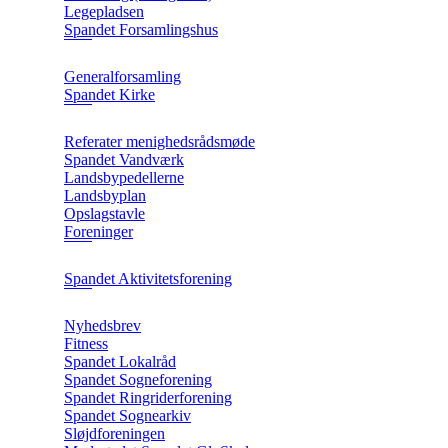
Legepladsen
Spandet Forsamlingshus
Generalforsamling
Spandet Kirke
Referater menighedsrådsmøde
Spandet Vandværk
Landsbypedellerne
Landsbyplan
Opslagstavle
Foreninger
Spandet Aktivitetsforening
Nyhedsbrev
Fitness
Spandet Lokalråd
Spandet Sogneforening
Spandet Ringriderforening
Spandet Sognearkiv
Sløjdforeningen