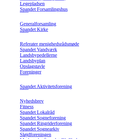
Legepladsen
Spandet Forsamlingshus
Generalforsamling
Spandet Kirke
Referater menighedsrådsmøde
Spandet Vandværk
Landsbypedellerne
Landsbyplan
Opslagstavle
Foreninger
Spandet Aktivitetsforening
Nyhedsbrev
Fitness
Spandet Lokalråd
Spandet Sogneforening
Spandet Ringriderforening
Spandet Sognearkiv
Sløjdforeningen