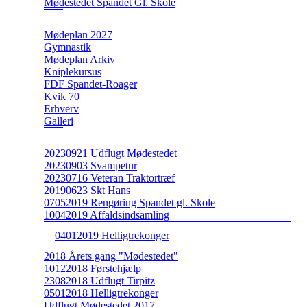
Mødestedet Spandet Gl. Skole
Mødeplan 2027
Gymnastik
Mødeplan Arkiv
Kniplekursus
FDF Spandet-Roager
Kvik 70
Erhverv
Galleri
20230921 Udflugt Mødestedet
20230903 Svampetur
20230716 Veteran Traktortræf
20190623 Skt Hans
07052019 Rengøring Spandet gl. Skole
10042019 Affaldsindsamling
04012019 Helligtrekonger
2018 Årets gang "Mødestedet"
10122018 Førstehjælp
23082018 Udflugt Tirpitz
05012018 Helligtrekonger
Udflugt Mødestedet 2017