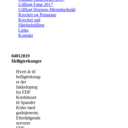
Udflugt Fanø 2017
Udflugt Horsens-Menighedsråd
Krocket og Petanque
Krocket spil
Sløjdudstilling
Links
Kontakt
04012019
Helligtrekonger
Hvert år til
helligtrekonger
er der
fakkeloptog
fra FDF
Kredshuset
til Spandet
Kirke med
gudstjeneste.
Efterfølgende
serverer