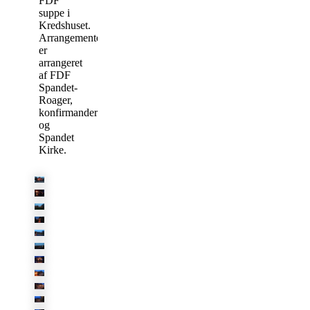
FDF
suppe i
Kredshuset.
Arrangementet
er
arrangeret
af FDF
Spandet-
Roager,
konfirmander
og
Spandet
Kirke.